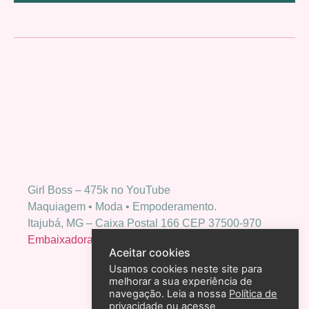
Girl Boss – 475k no YouTube
Maquiagem • Moda • Empoderamento.
Itajubá, MG – Caixa Postal 166 CEP 37500-970
Embaixadora Bio Extratus
Aceitar cookies
Usamos cookies neste site para
melhorar a sua experiência de
navegação. Leia a nossa
Política de
privacidade
ou acesse