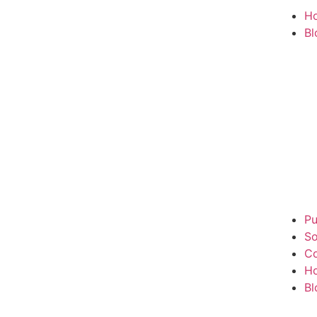
H
Bl
Pu
So
Co
H
Bl