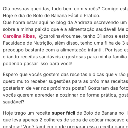
Olá pessoas queridas, tudo bem com vocês? Comigo está
Hoje é dia de Bolo de Banana Fácil e Prático.
Que honra estar aqui no blog da Andreza escrevendo um
sobre a minha paixão que é a alimentação saudável! Me
Carolina Ribas,
@carolinaviroumae, tenho 31 anos e est
Faculdade de Nutrição, além disso, tenho uma filha de 3
preocupo bastante com a alimentação infantil. Por isso e
criando receitas saudáveis e gostosas para minha família
podendo passar isso para você!
Espero que vocês gostem das receitas e dicas que virão 
quero muito receber sugestões para as próximas receita
gostariam de ver nos próximos posts? Gostaram das fot
vocês querem aprender a cozinhar de forma prática, gos
saudável?
Hoje trago um receita
super fácil
de Bolo de Banana no li
que leva apenas 2 colheres de sopa de açúcar mascavo e
gostoso! Você também pode preparar essa receita para 