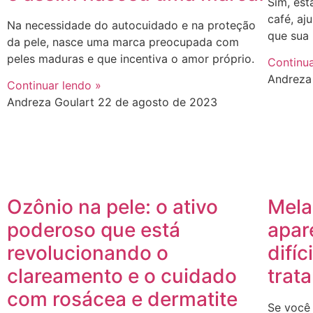
Sim, est
café, aj
Na necessidade do autocuidado e na proteção
que sua 
da pele, nasce uma marca preocupada com
peles maduras e que incentiva o amor próprio.
Continua
Andreza
Continuar lendo »
Andreza Goulart
22 de agosto de 2023
Ozônio na pele: o ativo
Mela
poderoso que está
apar
revolucionando o
difí
clareamento e o cuidado
trat
com rosácea e dermatite
Se você