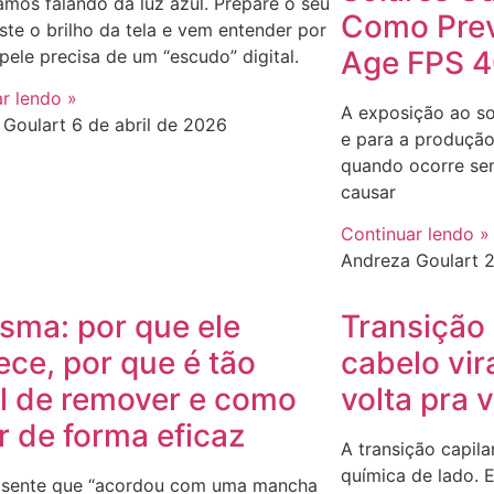
amos falando da luz azul. Prepare o seu
Como Prev
uste o brilho da tela e vem entender por
Age FPS 
pele precisa de um “escudo” digital.
r lendo »
A exposição ao so
 Goulart
6 de abril de 2026
e para a produção
quando ocorre se
causar
Continuar lendo »
Andreza Goulart
2
sma: por que ele
Transição 
ece, por que é tão
cabelo vi
cil de remover e como
volta pra 
ar de forma eficaz
A transição capila
química de lado. 
 sente que “acordou com uma mancha