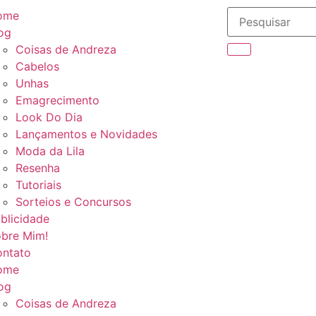
ome
og
Coisas de Andreza
Cabelos
Unhas
Emagrecimento
Look Do Dia
Lançamentos e Novidades
Moda da Lila
Resenha
Tutoriais
Sorteios e Concursos
blicidade
bre Mim!
ntato
ome
og
Coisas de Andreza