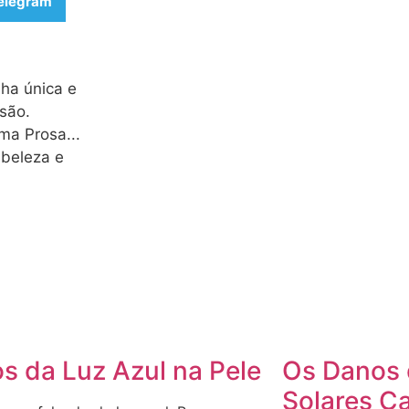
elegram
lha única e
são.
a Prosa...
 beleza e
s da Luz Azul na Pele
Os Danos 
Solares C