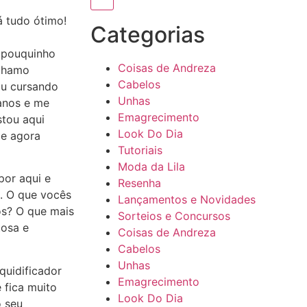
 tudo ótimo!
Categorias
 pouquinho
Coisas de Andreza
 chamo
Cabelos
ou cursando
Unhas
 anos e me
Emagrecimento
stou aqui
Look Do Dia
 e agora
Tutoriais
Moda da Lila
por aqui e
Resenha
s. O que vocês
Lançamentos e Novidades
os? O que mais
Sorteios e Concursos
tosa e
Coisas de Andreza
Cabelos
Unhas
quidificador
Emagrecimento
 fica muito
Look Do Dia
o seu