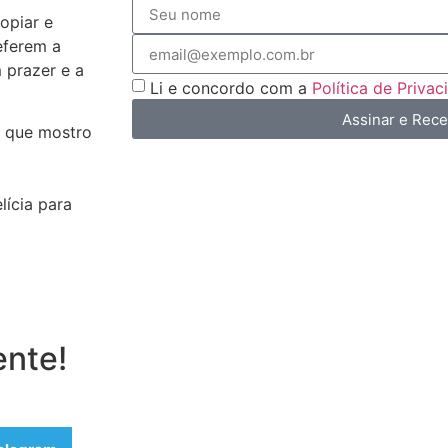
opiar e
eferem a
m prazer e a
Li e concordo com a
Política de Priva
Assinar e Rec
que mostro
lícia para
ente!