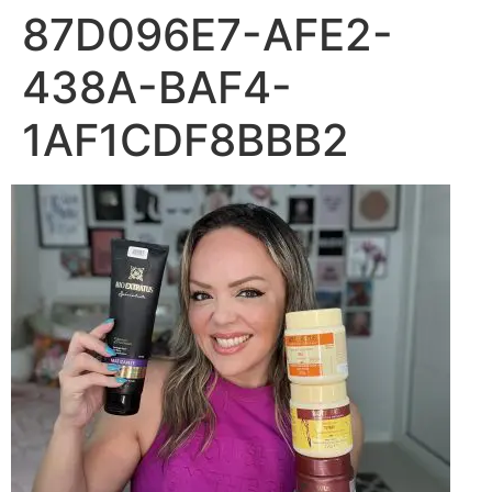
87D096E7-AFE2-
438A-BAF4-
1AF1CDF8BBB2