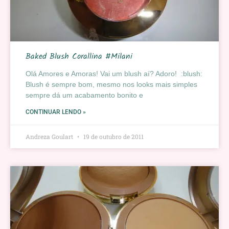
Baked Blush Corallina #Milani
Olá Amores e Amoras! Vai um blush aí? Adoro! :blush:
Blush é sempre bom, mesmo nos looks mais simples
sempre dá um acabamento bonito e
CONTINUAR LENDO »
Andreza Goulart
19 de outubro de 2011