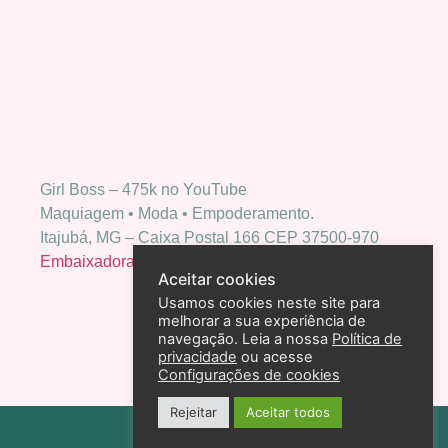
Girl Boss – 475k no YouTube
Maquiagem • Moda • Empoderamento.
Itajubá, MG – Caixa Postal 166 CEP 37500-970
Embaixadora Bio Extratus
Aceitar cookies
Usamos cookies neste site para
melhorar a sua experiência de
navegação. Leia a nossa
Política de
privacidade
ou acesse
Configurações de cookies
Rejeitar
Aceitar todos
Política de privacidade