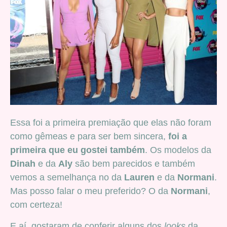
Essa foi a primeira premiação que elas não foram
como gêmeas e para ser bem sincera,
foi a
primeira que eu gostei também
. Os modelos da
Dinah
e da
Aly
são bem parecidos e também
vemos a semelhança no da
Lauren
e da
Normani
.
Mas posso falar o meu preferido? O da
Normani
,
com certeza!
E aí, gostaram de conferir alguns dos
looks
da