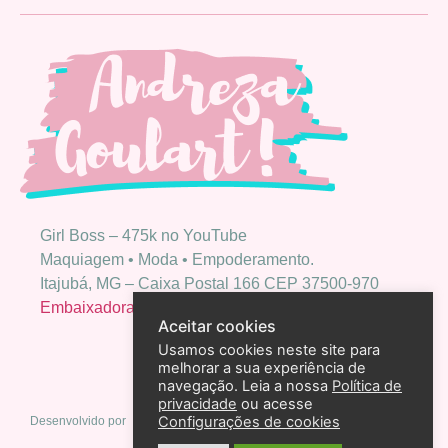
Girl Boss – 475k no YouTube
Maquiagem • Moda • Empoderamento.
Itajubá, MG – Caixa Postal 166 CEP 37500-970
Embaixadora Bio Extratus
Aceitar cookies
Usamos cookies neste site para
melhorar a sua experiência de
navegação. Leia a nossa
Política de
privacidade
ou acesse
Configurações de cookies
Desenvolvido por