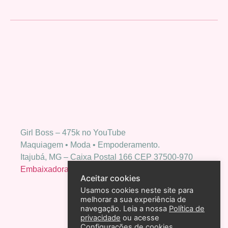
Girl Boss – 475k no YouTube
Maquiagem • Moda • Empoderamento.
Itajubá, MG – Caixa Postal 166 CEP 37500-970
Embaixadora Bio Extratus
Aceitar cookies
Usamos cookies neste site para
melhorar a sua experiência de
navegação. Leia a nossa
Política de
privacidade
ou acesse
Configurações de cookies