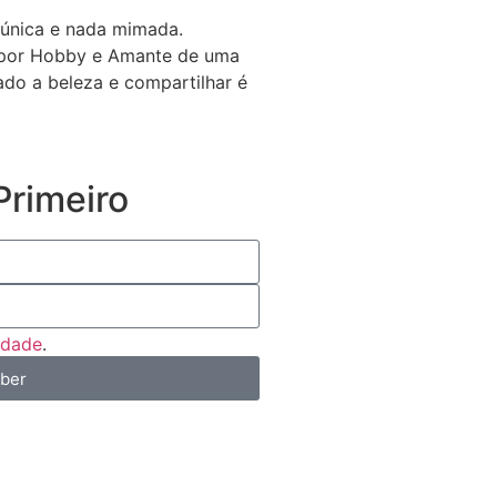
 única e nada mimada.
a por Hobby e Amante de uma
gado a beleza e compartilhar é
rimeiro
cidade
.
eber