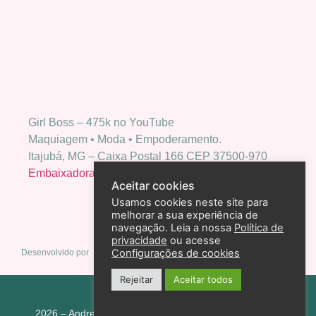
Girl Boss – 475k no YouTube
Maquiagem • Moda • Empoderamento.
Itajubá, MG – Caixa Postal 166 CEP 37500-970
Embaixadora Bio Extratus
Aceitar cookies
Usamos cookies neste site para
melhorar a sua experiência de
navegação. Leia a nossa
Política de
privacidade
ou acesse
Configurações de cookies
Desenvolvido por
Rejeitar
Aceitar todos
Política de privacidade
2026 – Andreza Goulart – Todos os direitos reservados