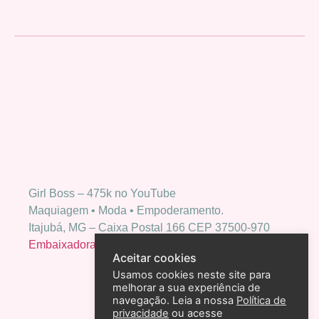
Girl Boss – 475k no YouTube
Maquiagem • Moda • Empoderamento.
Itajubá, MG – Caixa Postal 166 CEP 37500-970
Embaixadora Bio Extratus
Aceitar cookies
Usamos cookies neste site para
melhorar a sua experiência de
navegação. Leia a nossa
Política de
privacidade
ou acesse