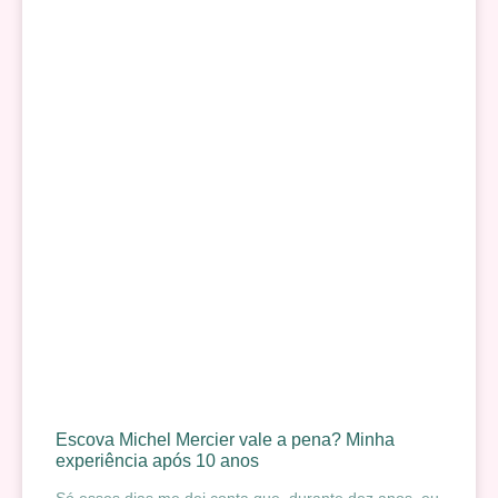
Escova Michel Mercier vale a pena? Minha
experiência após 10 anos
Só esses dias me dei conta que, durante dez anos, eu