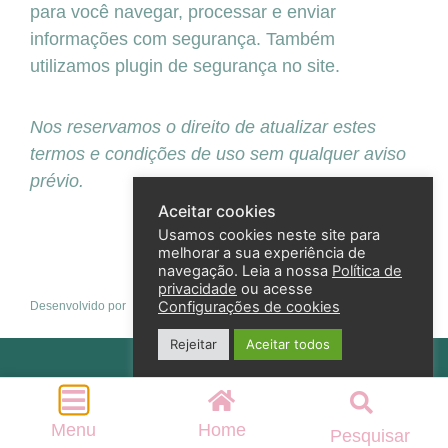
para você navegar, processar e enviar
informações com segurança. Também
utilizamos plugin de segurança no site.
Nos reservamos o direito de atualizar estes
termos e condições de uso sem qualquer aviso
prévio.
Aceitar cookies
Usamos cookies neste site para
melhorar a sua experiência de
navegação. Leia a nossa
Política de
privacidade
ou acesse
Configurações de cookies
Desenvolvido por
Rejeitar
Aceitar todos
Política de privacidade
2026 – Andreza Goulart – Todos os direitos reservados
Menu
Home
Pesquisar