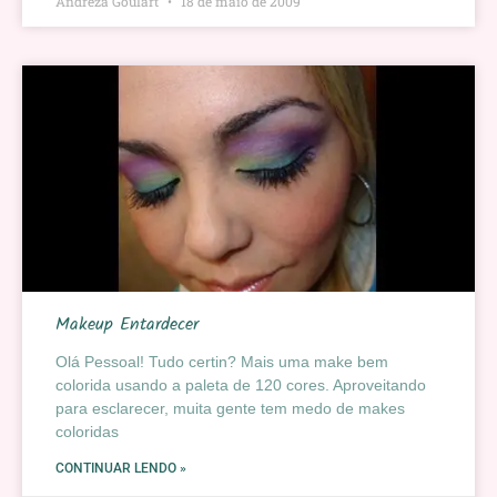
Andreza Goulart
18 de maio de 2009
Makeup Entardecer
Olá Pessoal! Tudo certin? Mais uma make bem
colorida usando a paleta de 120 cores. Aproveitando
para esclarecer, muita gente tem medo de makes
coloridas
CONTINUAR LENDO »