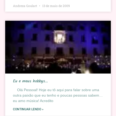
Andreza Goulart
13 de maio de 2009
Eu e meus hobbys…
Olá Pessoal! Hoje eu tô aqui para falar sobre uma
outra paixão que eu tenho e poucas pessoas sabem…
eu amo música! Acredito
CONTINUAR LENDO »