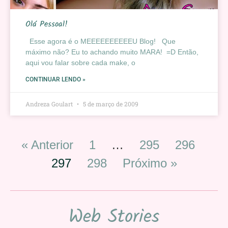
Olá Pessoal!
Esse agora é o MEEEEEEEEEEU Blog! Que
máximo não? Eu to achando muito MARA! =D Então,
aqui vou falar sobre cada make, o
CONTINUAR LENDO »
Andreza Goulart
5 de março de 2009
« Anterior
1
…
295
296
297
298
Próximo »
Web Stories