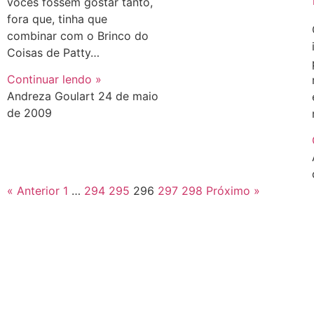
vocês fossem gostar tanto,
fora que, tinha que
combinar com o Brinco do
Coisas de Patty…
Continuar lendo »
Andreza Goulart
24 de maio
de 2009
« Anterior
1
…
294
295
296
297
298
Próximo »