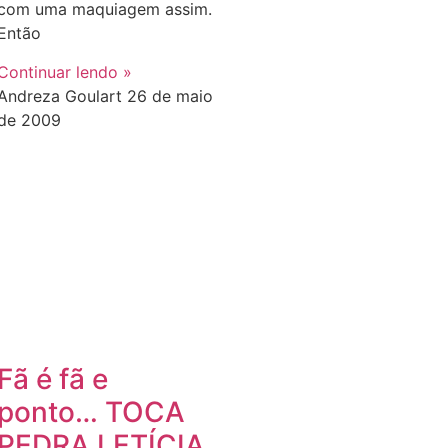
com uma maquiagem assim.
Então
Continuar lendo »
Andreza Goulart
26 de maio
de 2009
Fã é fã e
ponto… TOCA
PEDRA LETÍCIA