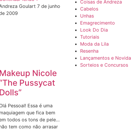
Coisas de Andreza
Andreza Goulart
7 de junho
Cabelos
de 2009
Unhas
Emagrecimento
Look Do Dia
Tutoriais
Moda da Lila
Resenha
Lançamentos e Novid
Sorteios e Concursos
Makeup Nicole
“The Pussycat
Dolls”
Olá Pessoal! Essa é uma
maquiagem que fica bem
em todos os tons de pele…
não tem como não arrasar