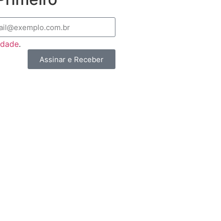
cidade
.
Assinar e Receber