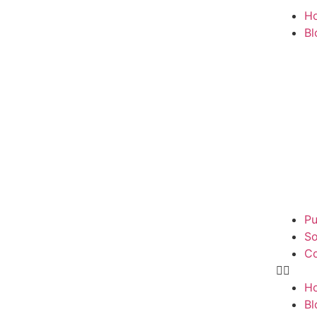
H
Bl
Pu
So
Co
H
Bl