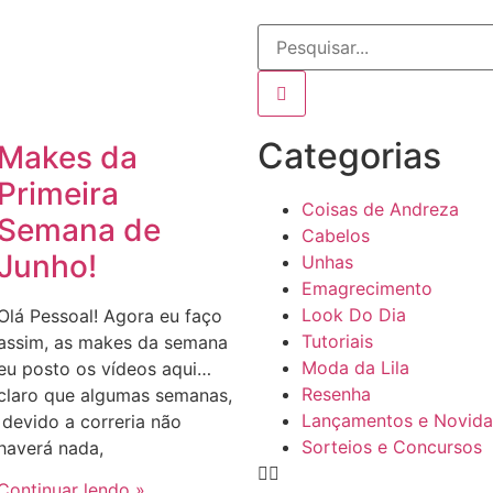
Categorias
Makes da
Primeira
Coisas de Andreza
Semana de
Cabelos
Junho!
Unhas
Emagrecimento
Look Do Dia
Olá Pessoal! Agora eu faço
Tutoriais
assim, as makes da semana
Moda da Lila
eu posto os vídeos aqui…
Resenha
claro que algumas semanas,
Lançamentos e Novid
devido a correria não
Sorteios e Concursos
haverá nada,
Continuar lendo »