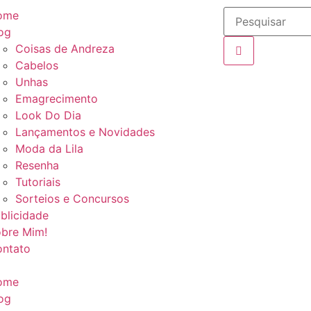
ome
og
Coisas de Andreza
Cabelos
Unhas
Emagrecimento
Look Do Dia
Lançamentos e Novidades
Moda da Lila
Resenha
Tutoriais
Sorteios e Concursos
blicidade
bre Mim!
ntato
ome
og