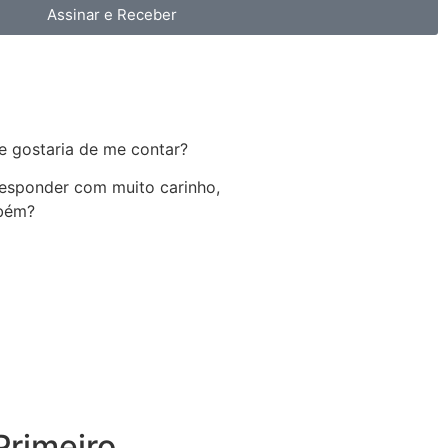
Assinar e Receber
e gostaria de me contar?
 responder com muito carinho,
mbém?
rimeiro