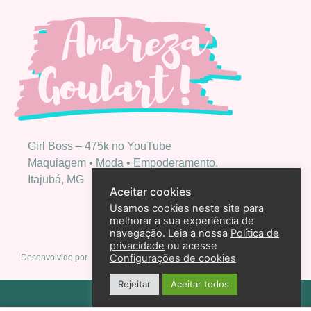
Girl Boss – 475k no YouTube
Maquiagem • Moda • Empoderamento.
Itajubá, MG
Aceitar cookies
Usamos cookies neste site para
melhorar a sua experiência de
navegação. Leia a nossa
Política de
privacidade
ou acesse
Configurações de cookies
Desenvolvido por
Rejeitar
Aceitar todos
Política de privacidade