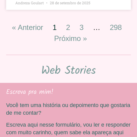
Andreza Goulart
28 de setembro de 2025
« Anterior
1
2
3
…
298
Próximo »
Web Stories
Escreva pra mim!
Você tem uma história ou depoimento que gostaria
de me contar?
Escreva aqui nesse formulário, vou ler e responder
com muito carinho, quem sabe ela apareça aqui