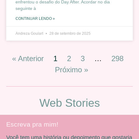
enfrentou o desafio do Day After. Acordar no dia
seguinte à
CONTINUAR LENDO »
Andreza Goulart
28 de setembro de 2025
« Anterior
1
2
3
…
298
Próximo »
Web Stories
Escreva pra mim!
Você tem uma história ou depoimento que gostaria