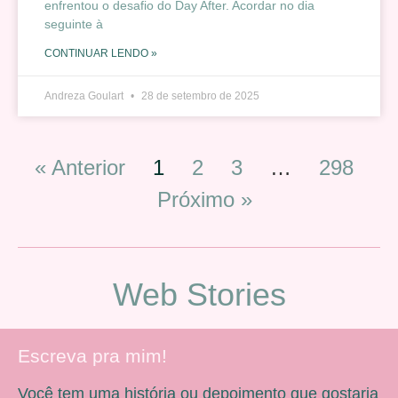
enfrentou o desafio do Day After. Acordar no dia
seguinte à
CONTINUAR LENDO »
Andreza Goulart
28 de setembro de 2025
« Anterior
1
2
3
…
298
Próximo »
Web Stories
Escreva pra mim!
Você tem uma história ou depoimento que gostaria