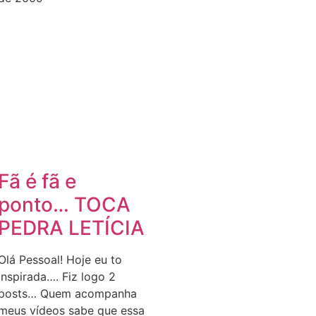
Fã é fã e
ponto… TOCA
PEDRA LETÍCIA
Olá Pessoal! Hoje eu to
inspirada…. Fiz logo 2
posts… Quem acompanha
meus vídeos sabe que essa