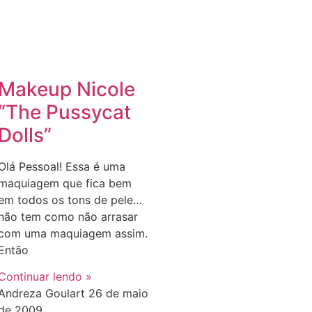
Makeup Nicole
“The Pussycat
Dolls”
Olá Pessoal! Essa é uma
maquiagem que fica bem
em todos os tons de pele…
não tem como não arrasar
com uma maquiagem assim.
Então
Continuar lendo »
Andreza Goulart
26 de maio
de 2009