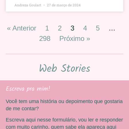
Andreza Goulart
27 de março de 2024
« Anterior
1
2
3
4
5
…
298
Próximo »
Web Stories
Escreva pra mim!
Você tem uma história ou depoimento que gostaria
de me contar?
Escreva aqui nesse formulário, vou ler e responder
com muito carinho, quem sabe ela apareça aqui