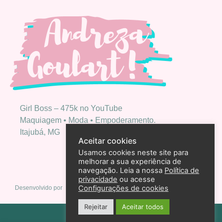
Girl Boss – 475k no YouTube
Maquiagem • Moda • Empoderamento.
Itajubá, MG
Aceitar cookies
Usamos cookies neste site para
melhorar a sua experiência de
navegação. Leia a nossa
Política de
privacidade
ou acesse
Configurações de cookies
Desenvolvido por
Rejeitar
Aceitar todos
Política de privacidade