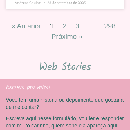
Andreza Goulart
28 de setembro de 2025
« Anterior
1
2
3
…
298
Próximo »
Web Stories
Escreva pra mim!
Você tem uma história ou depoimento que gostaria
de me contar?
Escreva aqui nesse formulário, vou ler e responder
com muito carinho, quem sabe ela apareça aqui