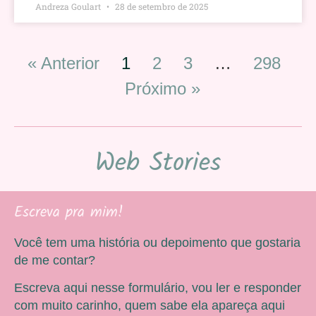
Andreza Goulart
28 de setembro de 2025
« Anterior
1
2
3
…
298
Próximo »
Web Stories
Escreva pra mim!
Você tem uma história ou depoimento que gostaria
de me contar?
Escreva aqui nesse formulário, vou ler e responder
com muito carinho, quem sabe ela apareça aqui