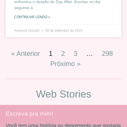
enfrentou o desafio do Day After. Acordar no dia
seguinte à
CONTINUAR LENDO »
Andreza Goulart
28 de setembro de 2025
« Anterior
1
2
3
…
298
Próximo »
Web Stories
Escreva pra mim!
Você tem uma história ou depoimento que gostaria