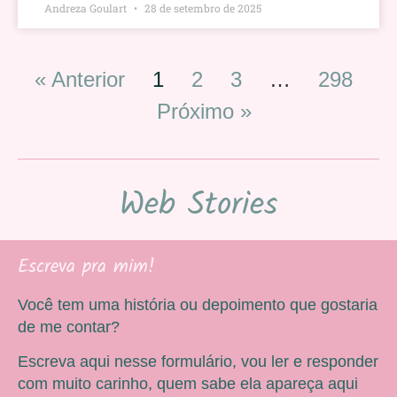
Andreza Goulart
28 de setembro de 2025
« Anterior
1
2
3
…
298
Próximo »
Web Stories
Escreva pra mim!
Você tem uma história ou depoimento que gostaria
de me contar?
Escreva aqui nesse formulário, vou ler e responder
com muito carinho, quem sabe ela apareça aqui