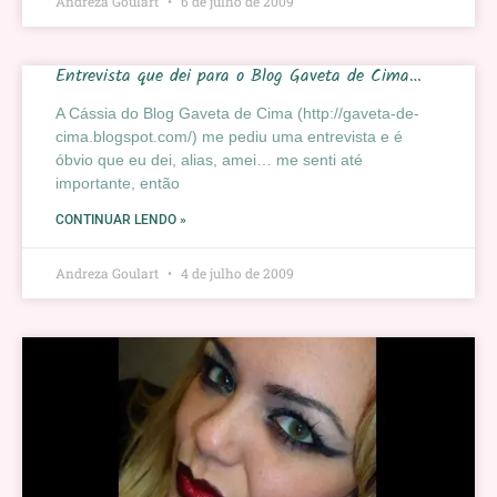
Andreza Goulart
6 de julho de 2009
Entrevista que dei para o Blog Gaveta de Cima…
A Cássia do Blog Gaveta de Cima (http://gaveta-de-
cima.blogspot.com/) me pediu uma entrevista e é
óbvio que eu dei, alias, amei… me senti até
importante, então
CONTINUAR LENDO »
Andreza Goulart
4 de julho de 2009