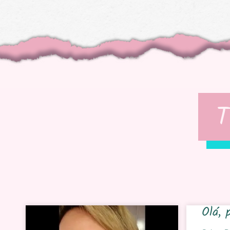
T
Olá, 