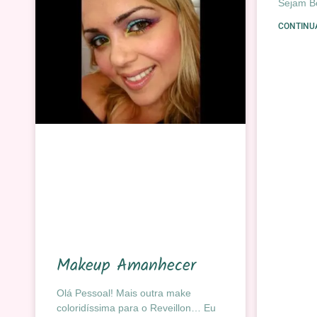
Sejam B
CONTINU
Makeup Amanhecer
Olá Pessoal! Mais outra make
coloridíssima para o Reveillon… Eu