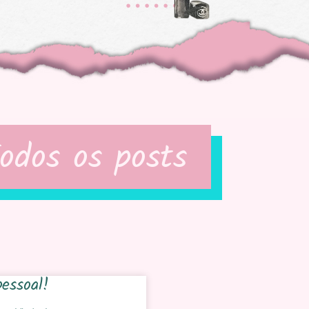
odos os posts
pessoal!