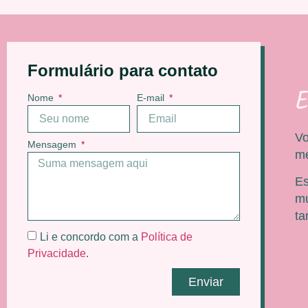
Formulário para contato
E
Nome
E-mail
Vo
Mensagem
me
Es
mu
t
Li e concordo com a
Política de
Privacidade
.
Enviar