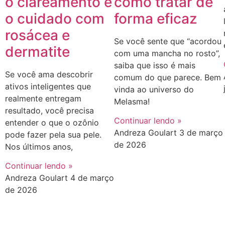
o clareamento e
como tratar de
o cuidado com
forma eficaz
rosácea e
Se você sente que “acordou
dermatite
com uma mancha no rosto”,
saiba que isso é mais
Se você ama descobrir
comum do que parece. Bem
ativos inteligentes que
vinda ao universo do
realmente entregam
Melasma!
resultado, você precisa
Continuar lendo »
entender o que o ozônio
Andreza Goulart
3 de março
pode fazer pela sua pele.
de 2026
Nos últimos anos,
Continuar lendo »
Andreza Goulart
4 de março
de 2026