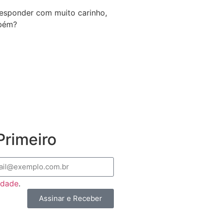
 responder com muito carinho,
mbém?
rimeiro
cidade
.
Assinar e Receber