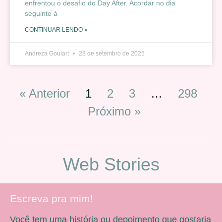
enfrentou o desafio do Day After. Acordar no dia
seguinte à
CONTINUAR LENDO »
Andreza Goulart
28 de setembro de 2025
« Anterior
1
2
3
…
298
Próximo »
Web Stories
Escreva pra mim!
Você tem uma história ou depoimento que gostaria