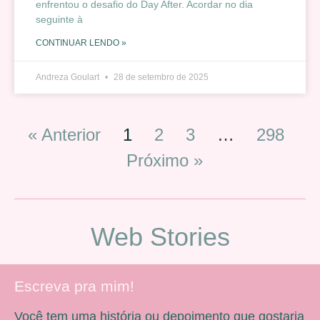
enfrentou o desafio do Day After. Acordar no dia
seguinte à
CONTINUAR LENDO »
Andreza Goulart
28 de setembro de 2025
« Anterior
1
2
3
…
298
Próximo »
Web Stories
Escreva pra mim!
Você tem uma história ou depoimento que gostaria