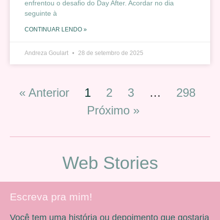
enfrentou o desafio do Day After. Acordar no dia
seguinte à
CONTINUAR LENDO »
Andreza Goulart
28 de setembro de 2025
« Anterior
1
2
3
…
298
Próximo »
Web Stories
Escreva pra mim!
Você tem uma história ou depoimento que gostaria