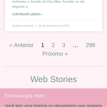
enfrentou o desafio do Day After. Acordar no dia
seguinte à
CONTINUAR LENDO »
Andreza Goulart
28 de setembro de 2025
« Anterior
1
2
3
…
298
Próximo »
Web Stories
Escreva pra mim!
Você tem uma história ou depoimento que gostaria