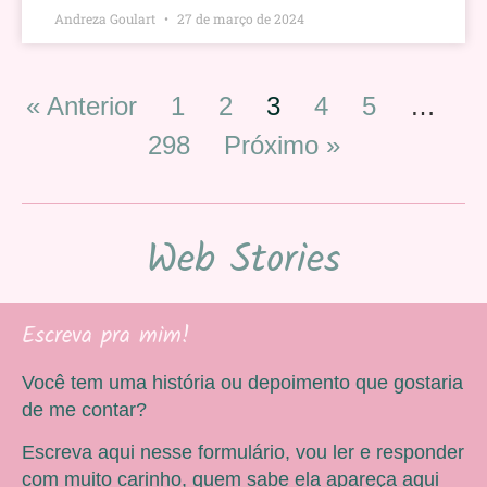
Andreza Goulart
27 de março de 2024
« Anterior
1
2
3
4
5
…
298
Próximo »
Web Stories
Escreva pra mim!
Você tem uma história ou depoimento que gostaria
de me contar?
Escreva aqui nesse formulário, vou ler e responder
com muito carinho, quem sabe ela apareça aqui