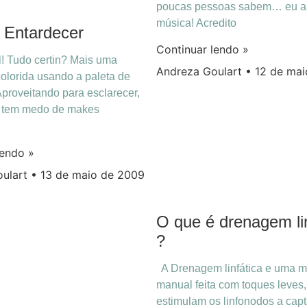
poucas pessoas sabem… eu 
música! Acredito
 Entardecer
Continuar lendo »
! Tudo certin? Mais uma
Andreza Goulart
12 de mai
lorida usando a paleta de
Aproveitando para esclarecer,
e tem medo de makes
lendo »
oulart
13 de maio de 2009
O que é drenagem lin
?
A Drenagem linfática e uma 
manual feita com toques leves
estimulam os linfonodos a cap