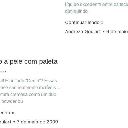
líquido excedente entre os teci
diminuindo
Continuar lendo »
Andreza Goulart
6 de maio
 a pele com paleta
e…
! E ai, tudo “Certin”? Essas
base são realmente incríveis…
xtura cremosa como um duo
m powder ou
lendo »
oulart
7 de maio de 2009