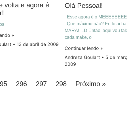
e volta e agora é
Olá Pessoal!
r!
Esse agora é o MEEEEEEEE
Que máximo não? Eu to acha
ços
MARA! =D Então, aqui vou fal
lendo »
cada make, o
oulart
13 de abril de 2009
Continuar lendo »
Andreza Goulart
5 de març
2009
95
296
297
298
Próximo »