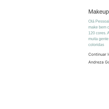
Makeup
Olá Pessoal
make bem co
120 cores. 
muita gent
coloridas
Continuar 
Andreza G