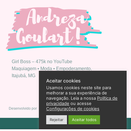
Girl Boss – 475k no YouTube
Maquiagem • Moda • Empoderamento.
Itajubá, MG
Aceitar cookies
Usamos cookies neste site para
melhorar a sua experiência de
navegação. Leia a nossa
Política de
privacidade
ou acesse
Configurações de cookies
Desenvolvido por
Rejeitar
Aceitar todos
Política de privacidade