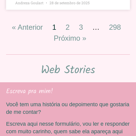
Andreza Goulart
28 de setembro de 2025
« Anterior
1
2
3
…
298
Próximo »
Web Stories
Escreva pra mim!
Você tem uma história ou depoimento que gostaria
de me contar?
Escreva aqui nesse formulário, vou ler e responder
com muito carinho, quem sabe ela apareça aqui