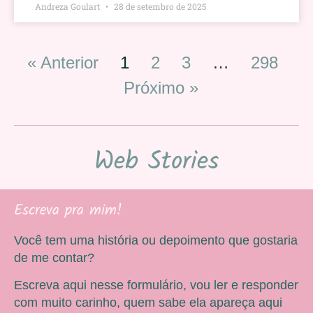
Andreza Goulart
28 de setembro de 2025
« Anterior
1
2
3
…
298
Próximo »
Web Stories
Escreva pra mim!
Você tem uma história ou depoimento que gostaria
de me contar?
Escreva aqui nesse formulário, vou ler e responder
com muito carinho, quem sabe ela apareça aqui