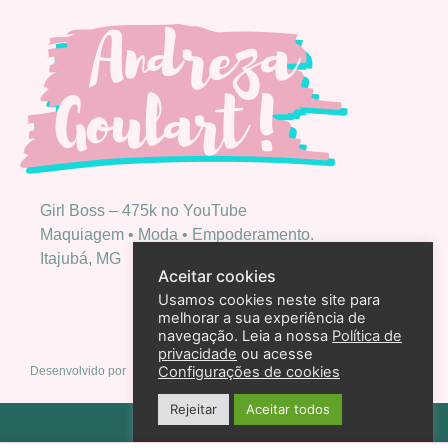
Girl Boss – 475k no YouTube
Maquiagem • Moda • Empoderamento.
Itajubá, MG
Aceitar cookies
Usamos cookies neste site para
melhorar a sua experiência de
navegação. Leia a nossa
Política de
privacidade
ou acesse
Configurações de cookies
Desenvolvido por
Rejeitar
Aceitar todos
Política de privacidade