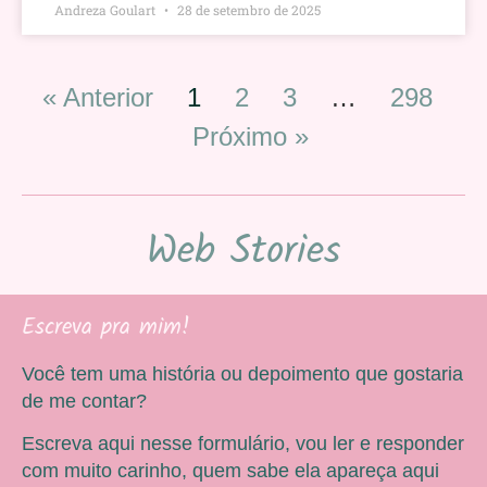
Andreza Goulart
28 de setembro de 2025
« Anterior
1
2
3
…
298
Próximo »
Web Stories
Escreva pra mim!
Você tem uma história ou depoimento que gostaria
de me contar?
Escreva aqui nesse formulário, vou ler e responder
com muito carinho, quem sabe ela apareça aqui