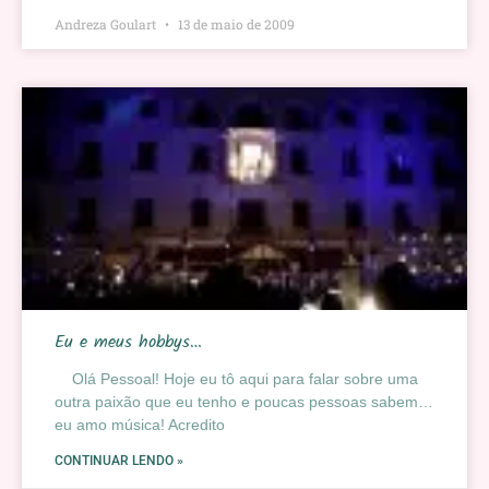
Andreza Goulart
13 de maio de 2009
Eu e meus hobbys…
Olá Pessoal! Hoje eu tô aqui para falar sobre uma
outra paixão que eu tenho e poucas pessoas sabem…
eu amo música! Acredito
CONTINUAR LENDO »