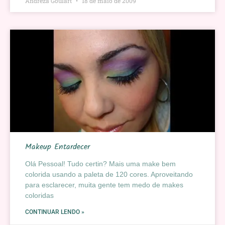
Andreza Goulart
18 de maio de 2009
Makeup Entardecer
Olá Pessoal! Tudo certin? Mais uma make bem
colorida usando a paleta de 120 cores. Aproveitando
para esclarecer, muita gente tem medo de makes
coloridas
CONTINUAR LENDO »