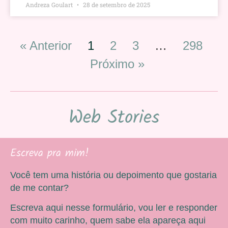
Andreza Goulart
28 de setembro de 2025
« Anterior
1
2
3
…
298
Próximo »
Web Stories
Escreva pra mim!
Você tem uma história ou depoimento que gostaria
de me contar?
Escreva aqui nesse formulário, vou ler e responder
com muito carinho, quem sabe ela apareça aqui