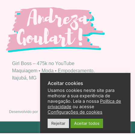
Girl Boss – 475k no YouTube
Maquiagem • Moda • Empoderamento.
Itajubá, MG
Aceitar cookies
Usamos cookies neste site para
melhorar a sua experiência de
navegação. Leia a nossa
Política de
privacidade
ou acesse
Configurações de cookies
Desenvolvido por
Rejeitar
Aceitar todos
Política de privacidade