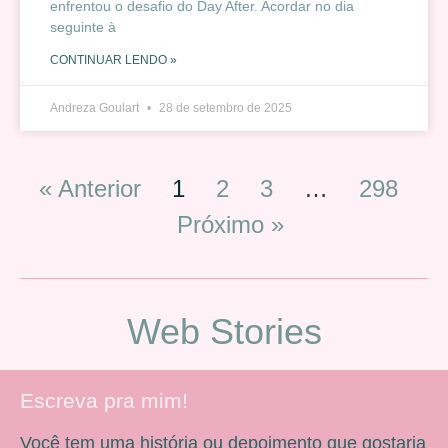
enfrentou o desafio do Day After. Acordar no dia
seguinte à
CONTINUAR LENDO »
Andreza Goulart
28 de setembro de 2025
« Anterior
1
2
3
…
298
Próximo »
Web Stories
Escreva pra mim!
Você tem uma história ou depoimento que gostaria