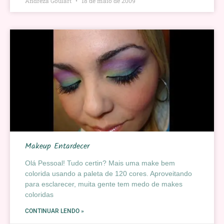
Andreza Goulart
18 de maio de 2009
Makeup Entardecer
Olá Pessoal! Tudo certin? Mais uma make bem
colorida usando a paleta de 120 cores. Aproveitando
para esclarecer, muita gente tem medo de makes
coloridas
CONTINUAR LENDO »