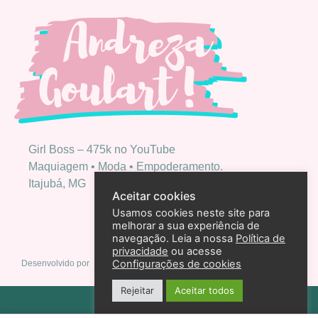
Girl Boss – 475k no YouTube
Maquiagem • Moda • Empoderamento.
Itajubá, MG
Aceitar cookies
Usamos cookies neste site para
melhorar a sua experiência de
navegação. Leia a nossa
Política de
privacidade
ou acesse
Configurações de cookies
Desenvolvido por
Rejeitar
Aceitar todos
Política de privacidade