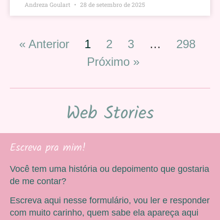
Andreza Goulart
28 de setembro de 2025
« Anterior
1
2
3
…
298
Próximo »
Web Stories
Escreva pra mim!
Você tem uma história ou depoimento que gostaria
de me contar?
Escreva aqui nesse formulário, vou ler e responder
com muito carinho, quem sabe ela apareça aqui