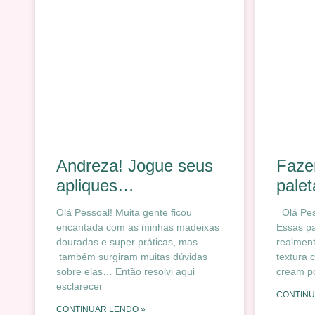
Andreza! Jogue seus
Faze
apliques…
pale
Olá Pessoal! Muita gente ficou
Olá Pess
encantada com as minhas madeixas
Essas pa
douradas e super práticas, mas
realmen
também surgiram muitas dúvidas
textura
sobre elas… Então resolvi aqui
cream p
esclarecer
CONTINU
CONTINUAR LENDO »