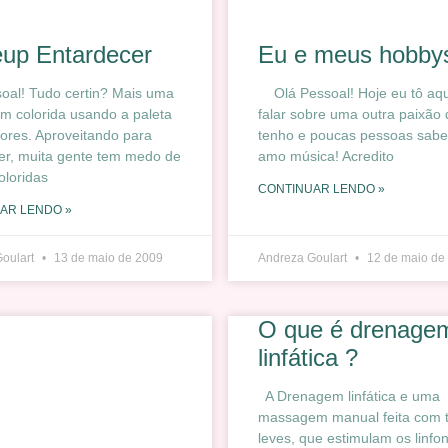
up Entardecer
Eu e meus hobb
oal! Tudo certin? Mais uma
Olá Pessoal! Hoje eu tô aqu
m colorida usando a paleta
falar sobre uma outra paixão
ores. Aproveitando para
tenho e poucas pessoas sa
er, muita gente tem medo de
amo música! Acredito
loridas
CONTINUAR LENDO »
AR LENDO »
Goulart
13 de maio de 2009
Andreza Goulart
12 de maio de
O que é drenage
linfática ?
A Drenagem linfática e uma
massagem manual feita com 
leves, que estimulam os linfo