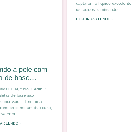
captarem o líquido excedente
os tecidos, diminuindo
CONTINUAR LENDO »
ndo a pele com
ta de base…
oal! E ai, tudo “Certin”?
letas de base são
te incríveis… Tem uma
 cremosa como um duo cake,
owder ou
AR LENDO »