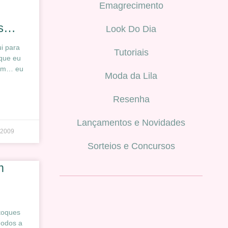
Emagrecimento
ys…
Look Do Dia
i para
Tutoriais
 que eu
bem… eu
Moda da Lila
Resenha
Lançamentos e Novidades
 2009
Sorteios e Concursos
m
toques
nodos a