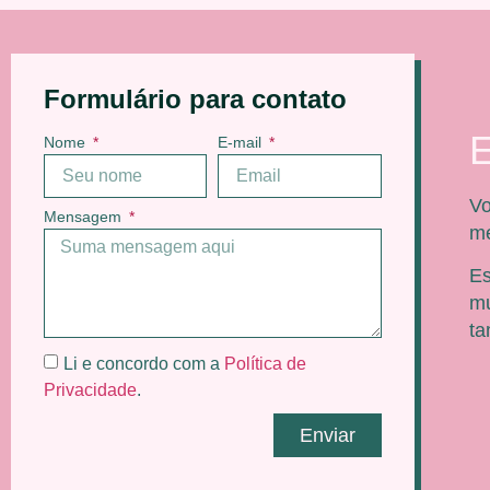
Formulário para contato
E
Nome
E-mail
Vo
Mensagem
me
Es
mu
t
Li e concordo com a
Política de
Privacidade
.
Enviar