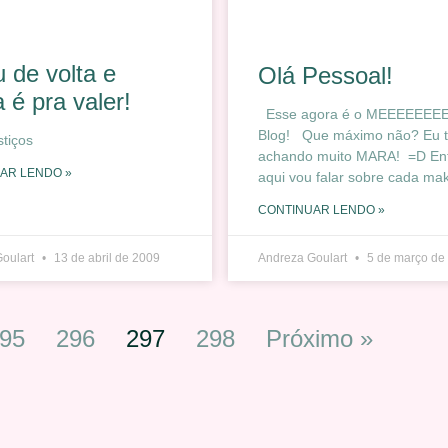
 de volta e
Olá Pessoal!
 é pra valer!
Esse agora é o MEEEEEEE
Blog! Que máximo não? Eu 
stiços
achando muito MARA! =D En
AR LENDO »
aqui vou falar sobre cada mak
CONTINUAR LENDO »
Goulart
13 de abril de 2009
Andreza Goulart
5 de março de
95
296
297
298
Próximo »