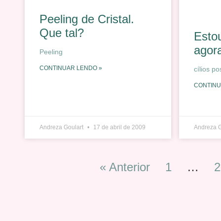
Peeling de Cristal.
Que tal?
Estou
agora
Peeling
CONTINUAR LENDO »
cílios po
CONTINU
Andreza Goulart
17 de abril de 2009
Andreza 
« Anterior
1
…
2