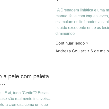
?
A Drenagem linfática e uma 
manual feita com toques leves
estimulam os linfonodos a cap
líquido excedente entre os teci
diminuindo
Continuar lendo »
Andreza Goulart
6 de maio
 a pele com paleta
e…
! E ai, tudo “Certin”? Essas
base são realmente incríveis…
xtura cremosa como um duo