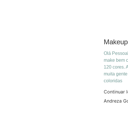
Makeup
Olá Pessoal
make bem co
120 cores. 
muita gent
coloridas
Continuar 
Andreza G