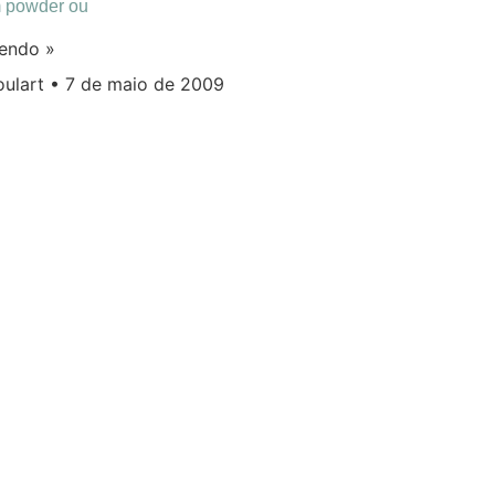
m powder ou
lendo »
oulart
7 de maio de 2009