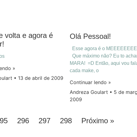
e volta e agora é
Olá Pessoal!
r!
Esse agora é o MEEEEEEEE
Que máximo não? Eu to acha
ços
MARA! =D Então, aqui vou fal
lendo »
cada make, o
oulart
13 de abril de 2009
Continuar lendo »
Andreza Goulart
5 de març
2009
95
296
297
298
Próximo »