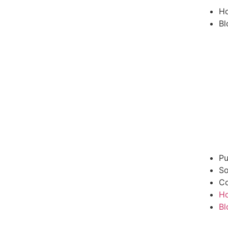
H
Bl
Pu
So
Co
H
Bl