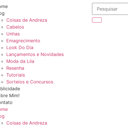
ome
og
Coisas de Andreza
Cabelos
Unhas
Emagrecimento
Look Do Dia
Lançamentos e Novidades
Moda da Lila
Resenha
Tutoriais
Sorteios e Concursos
blicidade
bre Mim!
ntato
ome
og
Coisas de Andreza