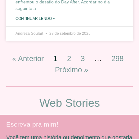
enfrentou o desafio do Day After. Acordar no dia
seguinte à
CONTINUAR LENDO »
Andreza Goulart
28 de setembro de 2025
« Anterior
1
2
3
…
298
Próximo »
Web Stories
Escreva pra mim!
Você tem uma história ou depoimento que gostaria