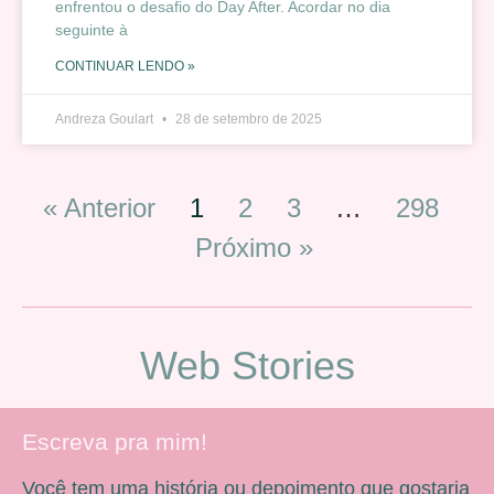
enfrentou o desafio do Day After. Acordar no dia
seguinte à
CONTINUAR LENDO »
Andreza Goulart
28 de setembro de 2025
« Anterior
1
2
3
…
298
Próximo »
Web Stories
Escreva pra mim!
Você tem uma história ou depoimento que gostaria