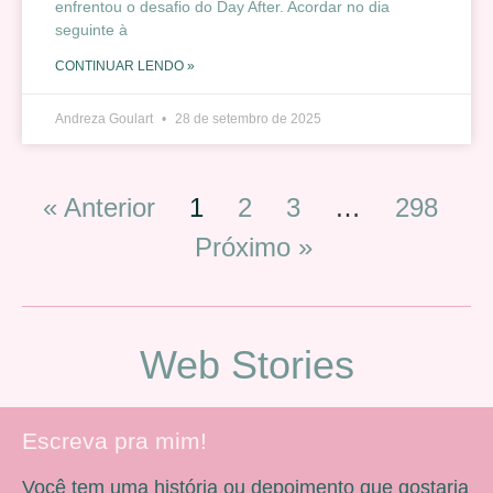
enfrentou o desafio do Day After. Acordar no dia
seguinte à
CONTINUAR LENDO »
Andreza Goulart
28 de setembro de 2025
« Anterior
1
2
3
…
298
Próximo »
Web Stories
Escreva pra mim!
Você tem uma história ou depoimento que gostaria