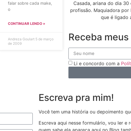
Casada, ariana do dia 30 
falar sobre cada make,
o
profissão. Maquiadora por 
que é ligado 
CONTINUAR LENDO »
Receba meus 
Andreza Goulart
5 de março
de 2009
Li e concordo com a
Polí
Escreva pra mim!
Você tem uma história ou depoimento qu
Escreva aqui nesse formulário, vou ler e
quem sabe ela apareça aqui no Blog ta