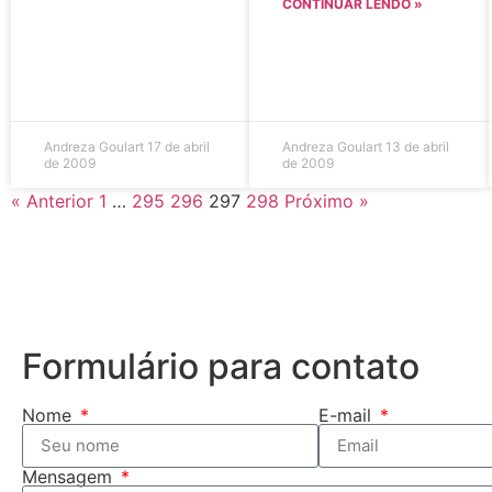
CONTINUAR LENDO »
Andreza Goulart
17 de abril
Andreza Goulart
13 de abril
de 2009
de 2009
« Anterior
1
…
295
296
297
298
Próximo »
Formulário para contato
Nome
E-mail
Mensagem