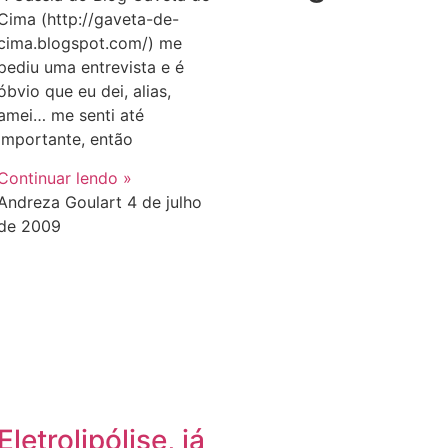
Cima (http://gaveta-de-
cima.blogspot.com/) me
pediu uma entrevista e é
óbvio que eu dei, alias,
amei… me senti até
importante, então
Continuar lendo »
Andreza Goulart
4 de julho
de 2009
Eletrolipólise, já