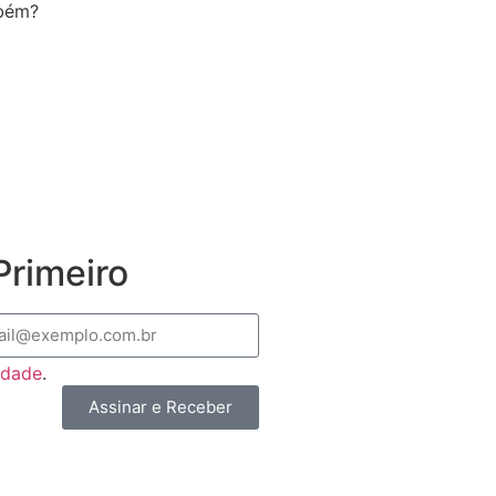
mbém?
rimeiro
cidade
.
Assinar e Receber