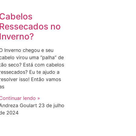
Cabelos
Ressecados no
Inverno?
O Inverno chegou e seu
cabelo virou uma “palha” de
tão seco? Está com cabelos
ressecados? Eu te ajudo a
resolver isso! Então vamos
as
Continuar lendo »
Andreza Goulart
23 de julho
de 2024