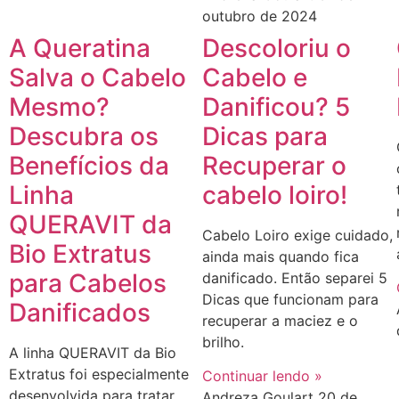
outubro de 2024
A Queratina
Descoloriu o
Salva o Cabelo
Cabelo e
Mesmo?
Danificou? 5
Descubra os
Dicas para
Benefícios da
Recuperar o
Linha
cabelo loiro!
QUERAVIT da
Cabelo Loiro exige cuidado,
Bio Extratus
ainda mais quando fica
para Cabelos
danificado. Então separei 5
Dicas que funcionam para
Danificados
recuperar a maciez e o
brilho.
A linha QUERAVIT da Bio
Extratus foi especialmente
Continuar lendo »
desenvolvida para tratar
Andreza Goulart
20 de