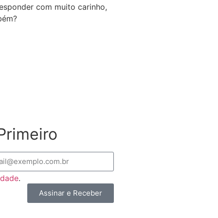
 responder com muito carinho,
mbém?
Primeiro
cidade
.
Assinar e Receber