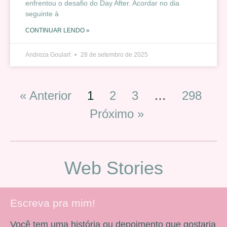
enfrentou o desafio do Day After. Acordar no dia
seguinte à
CONTINUAR LENDO »
Andreza Goulart
28 de setembro de 2025
« Anterior
1
2
3
…
298
Próximo »
Web Stories
Escreva pra mim!
Você tem uma história ou depoimento que gostaria