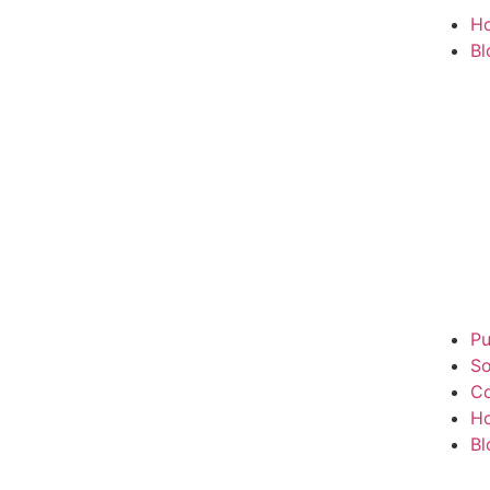
H
Bl
Pu
So
Co
H
Bl