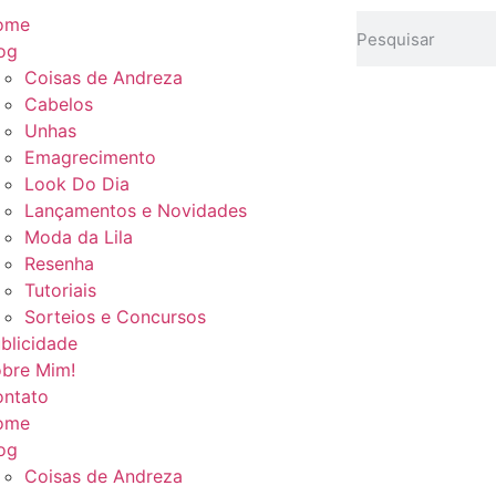
ome
og
Coisas de Andreza
Cabelos
Unhas
Emagrecimento
Look Do Dia
Lançamentos e Novidades
Moda da Lila
Resenha
Tutoriais
Sorteios e Concursos
blicidade
bre Mim!
ntato
ome
og
Coisas de Andreza