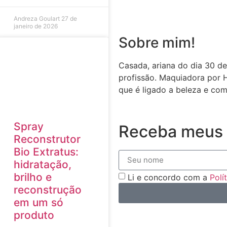
Andreza Goulart
27 de
janeiro de 2026
Sobre mim!
Casada, ariana do dia 30 de
profissão. Maquiadora por 
que é ligado a beleza e com
Spray
Receba meus 
Reconstrutor
Bio Extratus:
hidratação,
brilho e
Li e concordo com a
Polí
reconstrução
em um só
produto