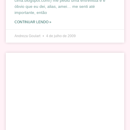
cima.blogspot.com/) me pediu uma entrevista e é
óbvio que eu dei, alias, amei… me senti até
importante, então
CONTINUAR LENDO »
Andreza Goulart
4 de julho de 2009